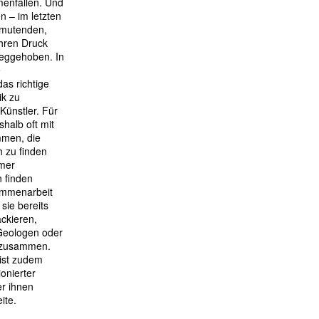
enfallen. Und
n – im letzten
nmutenden,
ihren Druck
eggehoben. In
e
as richtige
ik zu
Künstler. Für
shalb oft mit
men, die
h zu finden
mmer
 finden
ammenarbeit
 sie bereits
ackieren,
Geologen oder
r zusammen.
ist zudem
onierter
r ihnen
ite.