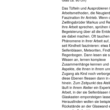
Glas ca. 80 cm)
Das Tüfteln und Ausprobieren is
Arbeitsmethoden, die Neugier
Faszination ihr Antrieb. Wenn 
Zwillingsbrüder Markus und R
ihre Arbeit sprechen, sprühen 
Begeisterung über all die Entd
sie dabei machen. Oft tauchen
Phänomene in ihrer Arbeit auf,
seit Kindheit faszinieren: etwa
Seifenblasen, Meteoriten, Find
Regenbogen. Dann lesen sie s
Wissen an, lernen komplexe
Zusammenhänge kennen und 
Aspekte, die ihnen in ihrem un
Zugang als Kind noch verborgen
diese Ebenen fliessen dann in
hinein. Zum Zeitpunkt des Ate
läuft in ihrem Atelier ein Exper
Arbeit, in der sie Seifenblasen
Glaskasten emporsteigen lass
Herausfinden wollen sie beispi
Rückstände an der Glaswand e