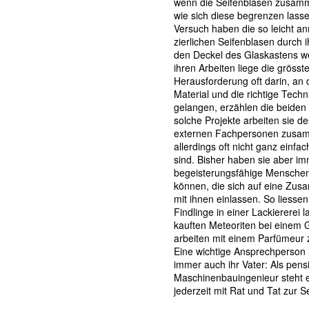
wenn die Seifenblasen zusamm
wie sich diese begrenzen lasse
Versuch haben die so leicht a
zierlichen Seifenblasen durch 
den Deckel des Glaskastens w
ihren Arbeiten liege die grösst
Herausforderung oft darin, an d
Material und die richtige Techn
gelangen, erzählen die beiden 
solche Projekte arbeiten sie de
externen Fachpersonen zusam
allerdings oft nicht ganz einfac
sind. Bisher haben sie aber i
begeisterungsfähige Menschen
können, die sich auf eine Zus
mit ihnen einlassen. So liessen
Findlinge in einer Lackiererei l
kauften Meteoriten bei einem 
arbeiten mit einem Parfümeu
Eine wichtige Ansprechperson 
immer auch ihr Vater: Als pensi
Maschinenbauingenieur steht e
jederzeit mit Rat und Tat zur Se