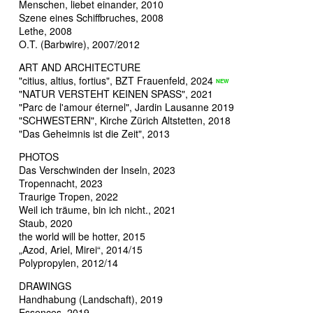
Menschen, liebet einander, 2010
Szene eines Schiffbruches, 2008
Lethe, 2008
O.T. (Barbwire), 2007/2012
ART AND ARCHITECTURE
"citius, altius, fortius", BZT Frauenfeld, 2024
"NATUR VERSTEHT KEINEN SPASS", 2021
"Parc de l'amour éternel", Jardin Lausanne 2019
"SCHWESTERN", Kirche Zürich Altstetten, 2018
"Das Geheimnis ist die Zeit", 2013
PHOTOS
Das Verschwinden der Inseln, 2023
Tropennacht, 2023
Traurige Tropen, 2022
Weil ich träume, bin ich nicht., 2021
Staub, 2020
the world will be hotter, 2015
„Azod, Ariel, Mirei“, 2014/15
Polypropylen, 2012/14
DRAWINGS
Handhabung (Landschaft), 2019
Essences, 2019