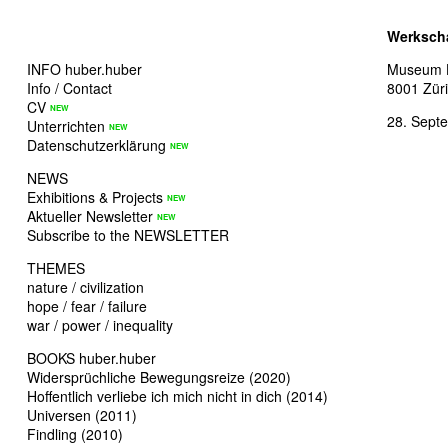
Werksch
INFO huber.huber
Museum H
Info / Contact
8001 Zür
CV
28. Sept
Unterrichten
Datenschutzerklärung
NEWS
Exhibitions & Projects
Aktueller Newsletter
Subscribe to the NEWSLETTER
THEMES
nature / civilization
hope / fear / failure
war / power / inequality
BOOKS huber.huber
Widersprüchliche Bewegungsreize (2020)
Hoffentlich verliebe ich mich nicht in dich (2014)
Universen (2011)
Findling (2010)