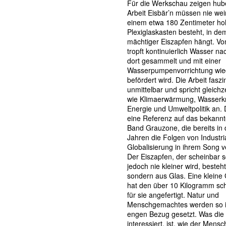
Für die Werkschau zeigen hube
Arbeit Eisbär’n müssen nie wei
einem etwa 180 Zentimeter h
Plexiglaskasten besteht, in de
mächtiger Eiszapfen hängt. V
tropft kontinuierlich Wasser na
dort gesammelt und mit einer
Wasserpumpenvorrichtung wie
befördert wird. Die Arbeit faszin
unmittelbar und spricht gleich
wie Klimaerwärmung, Wasserkr
Energie und Umweltpolitik an. D
eine Referenz auf das bekannt
Band Grauzone, die bereits in
Jahren die Folgen von Industri
Globalisierung in ihrem Song ve
Der Eiszapfen, der scheinbar s
jedoch nie kleiner wird, besteht
sondern aus Glas. Eine kleine 
hat den über 10 Kilogramm sc
für sie angefertigt. Natur und
Menschgemachtes werden so i
engen Bezug gesetzt. Was die
interessiert, ist, wie der Mensch