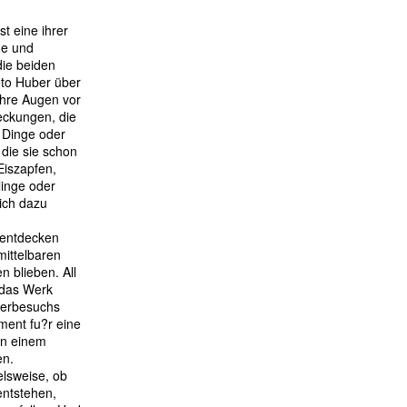
t eine ihrer
de und
die beiden
eto Huber über
ihre Augen vor
eckungen, die
 Dinge oder
 die sie schon
 Eiszapfen,
linge oder
ich dazu
entdecken
mittelbaren
 blieben. All
 das Werk
lierbesuchs
iment fu?r eine
 in einem
en.
elsweise, ob
ntstehen,