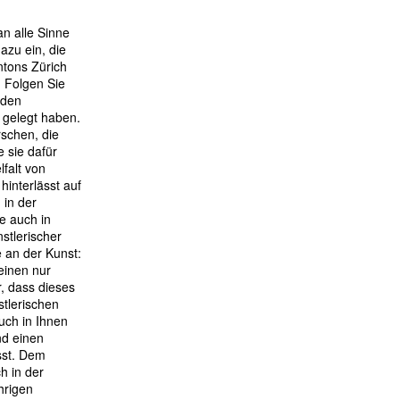
n alle Sinne
azu ein, die
ntons Zürich
. Folgen Sie
nden
 gelegt haben.
rschen, die
 sie dafür
lfalt von
interlässt auf
 in der
e auch in
tlerischer
 an der Kunst:
 einen nur
r, dass dieses
tlerischen
uch in Ihnen
d einen
sst. Dem
 in der
hrigen