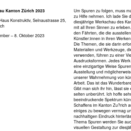
au Kanton Zürich 2023
Um Spuren zu folgen, muss ma
zu Hilfe nehmen. Ich lade Sie d
aus Konstruktiv, Selnaustrasse 25,
diesjährige Werkschau des Ka
ich
mit all Ihren Sinnen zu erleben
den Fährten, die die ausstelle
ember – 8. Oktober 2023
Künstler:innen in ihren Werken
Die Themen, die sie darin erfo
Materialien und Werkzeuge, die
verwenden, führen zu einer Vie
Ausdrucksformen. Jedes Werk h
eine einzigartige Weise Spuren
Ausstellung und möglicherweis
unserer Wahrnehmung von küns
Arbeit. Das ist das Wunderbare
Gibt man sich ihr hin, lässt sie
selten unberührt. Ich hoffe seh
beeindruckende Spektrum küns
Schaffens im Kanton Zu?rich a
einiges zu bewegen vermag un
nachhaltigen Eindruck hinterlä
Thema Spuren werden Sie auch
visuellen Gestaltung zur diesjä