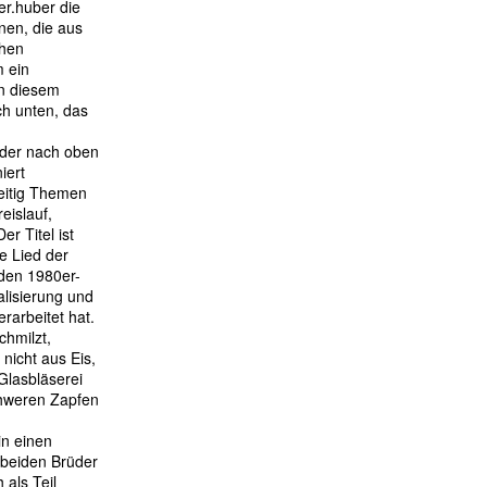
r.huber die
nen, die aus
ohen
m ein
on diesem
ch unten, das
der nach oben
iert
zeitig Themen
eislauf,
er Titel ist
e Lied der
 den 1980er-
alisierung und
rarbeitet hat.
chmilzt,
 nicht aus Eis,
Glasbläserei
hweren Zapfen
n einen
 beiden Brüder
 als Teil