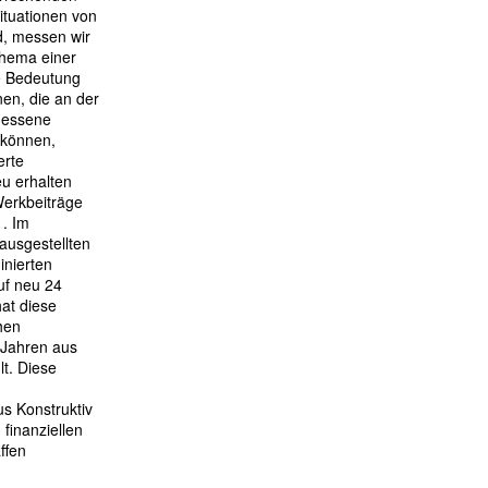
ituationen von
d, messen wir
Thema einer
e Bedeutung
nen, die an der
messene
 können,
erte
u erhalten
Werkbeiträge
 . Im
ausgestellten
inierten
uf neu 24
hat diese
hen
i Jahren aus
t. Diese
s Konstruktiv
finanziellen
ffen