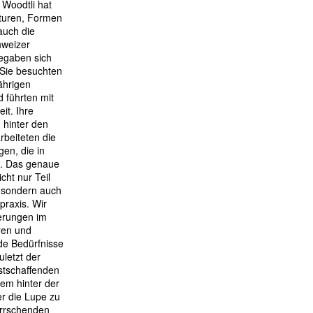
Woodtli hat
exturen, Formen
auch die
hweizer
begaben sich
 Sie besuchten
ährigen
d führten mit
it. Ihre
 hinter den
rbeiteten die
en, die in
d. Das genaue
cht nur Teil
 sondern auch
raxis. Wir
erungen im
ren und
de Bedürfnisse
uletzt der
stschaffenden
em hinter der
r die Lupe zu
errschenden