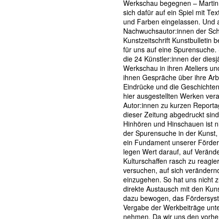
Werkschau begegnen – Martin 
sich dafür auf ein Spiel mit T
und Farben eingelassen. Und 
Nachwuchsautor:innen der Sc
Kunstzeitschrift Kunstbulletin 
für uns auf eine Spurensuche.
die 24 Künstler:innen der diesj
Werkschau in ihren Ateliers un
ihnen Gespräche über ihre Arbe
Eindrücke und die Geschichten
hier ausgestellten Werken vera
Autor:innen zu kurzen Reportag
dieser Zeitung abgedruckt sin
Hinhören und Hinschauen ist ni
der Spurensuche in der Kunst,
ein Fundament unserer Förderp
legen Wert darauf, auf Veränd
Kulturschaffen rasch zu reagie
versuchen, auf sich verändern
einzugehen. So hat uns nicht z
direkte Austausch mit den Kun
dazu bewogen, das Fördersyst
Vergabe der Werkbeiträge unte
nehmen. Da wir uns den vorh