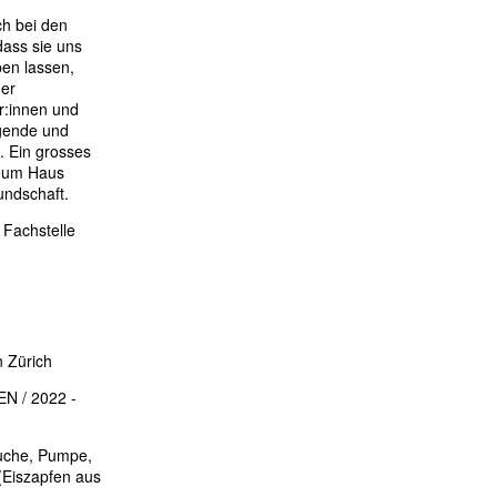
h bei den
dass sie uns
ben lassen,
der
or:innen und
egende und
 Ein grosses
eum Haus
undschaft.
Fachstelle
n Zürich
N / 2022 -
äuche, Pumpe,
(Eiszapfen aus