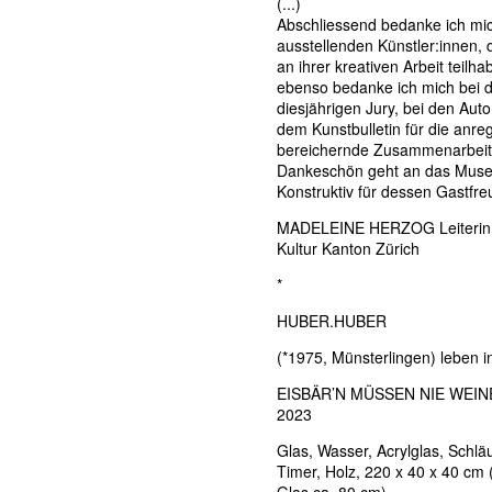
(...)
Abschliessend bedanke ich mic
ausstellenden Künstler:innen, 
an ihrer kreativen Arbeit teilha
ebenso bedanke ich mich bei 
diesjährigen Jury, bei den Aut
dem Kunstbulletin für die anr
bereichernde Zusammenarbeit.
Dankeschön geht an das Mus
Konstruktiv für dessen Gastfre
MADELEINE HERZOG Leiterin 
Kultur Kanton Zürich
*
HUBER.HUBER
(*1975, Münsterlingen) leben i
EISBÄR’N MÜSSEN NIE WEINE
2023
Glas, Wasser, Acrylglas, Schl
Timer, Holz, 220 x 40 x 40 cm 