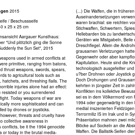
ngen
2015
(...) Die Waffen, die in frühere
Auseinandersetzungen verwen
seife / Beschussseife
waren brachial: sie reichten v
 40 x 25 x 25 cm
Stichwaffen, Schwertern, Spie
Hellebarden bis zu landwirtscha
ionsansicht Aargauer Kunsthaus:
Geräten wie Mistgabeln, Beile
er "Und plötzlich ging die Sonne
Dreschflegel. Allein die Andro
"Suddenly the Sun Set", 2015
grausamen Verletzungen hatte 
Gegenwehr oder aber kampflo
 weapons used in armed conflicts at
Kapitulation. Heute sind die Kr
were primitive, ranging from batons,
technologisch ausgefeilter un
d thrust weapons, swords, spears,
u?ber Drohnen oder Joystick g
rds to agricultural tools such as
Doch Drohungen und Grausam
, hatchets, and threshing flails. The
kehrten in jüngster Zeit in zahl
horrible injuries alone had an effect:
Konflikten ins kollektive Bewus
u resisted or you surrendered
sei es in dem Völkermord von
 fight. Today weapons of war are
1994 oder gegenwärtig in den 
ically more sophisticated and can
medial inszenierten Feldzügen
lled by drones or joysticks.
Terrormiliz IS im Irak und in Sy
 however, threats and cruelty have
Präsentation mahnen zwei milc
to collective awareness in
Blöcke auf Sockeln an die Absi
conflicts, be it the 1994 genocide
Waffen. Die Ballistik-Seifen die
 or today in the brutal media-