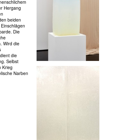
 menschlichem
er Hergang
en
 den beiden
 Einschlägen
barde. Die
che
. Wird die
s
dient die
g. Selbst
 Krieg
elische Narben