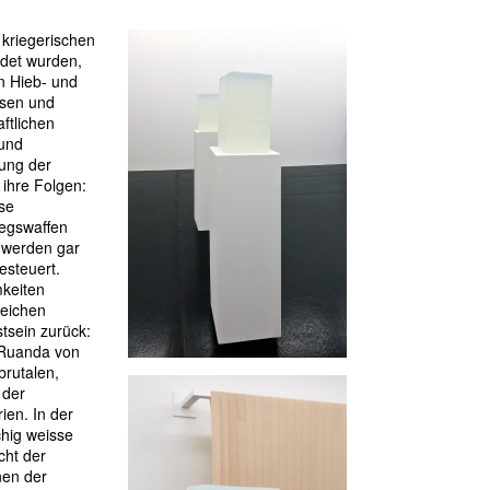
n kriegerischen
det wurden,
on Hieb- und
ssen und
ftlichen
 und
hung der
ihre Folgen:
se
iegswaffen
d werden gar
esteuert.
keiten
reichen
stsein zurück:
 Ruanda von
brutalen,
 der
rien. In der
hig weisse
cht der
nen der