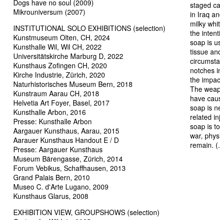
Dogs have no soul (2009)
staged ca
Mikrouniversum (2007)
in Iraq a
milky whi
INSTITUTIONAL SOLO EXHIBITIONS (selection)
the intent
Kunstmuseum Olten, CH, 2024
soap is u
Kunsthalle Wil, Wil CH, 2022
tissue an
Universitätskirche Marburg D, 2022
circumsta
Kunsthaus Zofingen CH, 2020
notches i
Kirche Industrie, Zürich, 2020
the impact
Naturhistorisches Museum Bern, 2018
The weapo
Kunstraum Aarau CH, 2018
have cause
Helvetia Art Foyer, Basel, 2017
soap is n
Kunsthalle Arbon, 2016
related i
Presse: Kunsthalle Arbon
soap is to
Aargauer Kunsthaus, Aarau, 2015
war, phys
Aarauer Kunsthaus Handout E / D
remain. (.
Presse: Aargauer Kunsthaus
Museum Bärengasse, Zürich, 2014
Forum Vebikus, Schaffhausen, 2013
Grand Palais Bern, 2010
Museo C. d'Arte Lugano, 2009
Kunsthaus Glarus, 2008
EXHIBITION VIEW, GROUPSHOWS (selection)