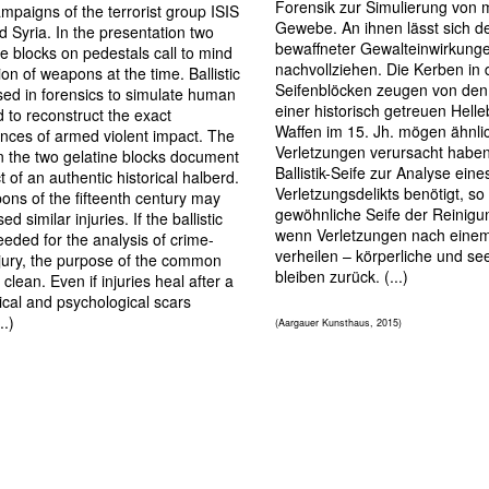
Forensik zur Simulierung von
mpaigns of the terrorist group ISIS
Gewebe. An ihnen lässt sich d
nd Syria. In the presentation two
bewaffneter Gewalteinwirkung
te blocks on pedestals call to mind
nachvollziehen. Die Kerben in
ion of weapons at the time. Ballistic
Seifenblöcken zeugen von den
sed in forensics to simulate human
einer historisch getreuen Helle
d to reconstruct the exact
Waffen im 15. Jh. mögen ähnli
nces of armed violent impact. The
Verletzungen verursacht haben
n the two gelatine blocks document
Ballistik-Seife zur Analyse eine
 of an authentic historical halberd.
Verletzungsdelikts benötigt, so 
ns of the fifteenth century may
gewöhnliche Seife der Reinigun
d similar injuries. If the ballistic
wenn Verletzungen nach einem
eeded for the analysis of crime-
verheilen – körperliche und se
njury, the purpose of the common
bleiben zurück. (...)
 clean. Even if injuries heal after a
ical and psychological scars
..)
(Aargauer Kunsthaus, 2015)