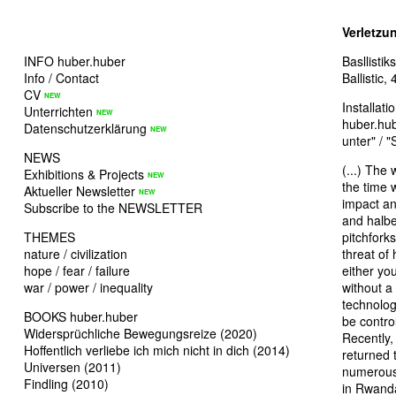
Verletzu
INFO huber.huber
Basllistik
Info / Contact
Ballistic,
CV
Installat
Unterrichten
huber.hub
Datenschutzerklärung
unter" / 
NEWS
(...) The
Exhibitions & Projects
the time 
Aktueller Newsletter
impact an
Subscribe to the NEWSLETTER
and halbe
THEMES
pitchforks
nature / civilization
threat of 
hope / fear / failure
either yo
war / power / inequality
without a
technolog
BOOKS huber.huber
be contro
Widersprüchliche Bewegungsreize (2020)
Recently,
Hoffentlich verliebe ich mich nicht in dich (2014)
returned 
Universen (2011)
numerous 
Findling (2010)
in Rwanda