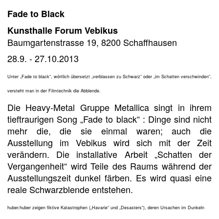
Fade to Black
Kunsthalle Forum Vebikus
Baumgartenstrasse 19, 8200 Schaffhausen
28.9. - 27.10.2013
Unter „Fade to black“, wörtlich übersetzt „verblassen zu Schwarz“ oder „im Schatten verschwinden“,
versteht man in der Filmtechnik die Abblende.
Die Heavy-Metal Gruppe Metallica singt in ihrem
tieftraurigen Song „Fade to black“ : Dinge sind nicht
mehr die, die sie einmal waren; auch die
Ausstellung im Vebikus wird sich mit der Zeit
verändern. Die installative Arbeit „Schatten der
Vergangenheit“ wird Teile des Raums während der
Ausstellungszeit dunkel färben. Es wird quasi eine
reale Schwarzblende entstehen.
huber.huber zeigen fiktive Katastrophen („Havarie“ und „Desasters“), deren Ursachen im Dunkeln