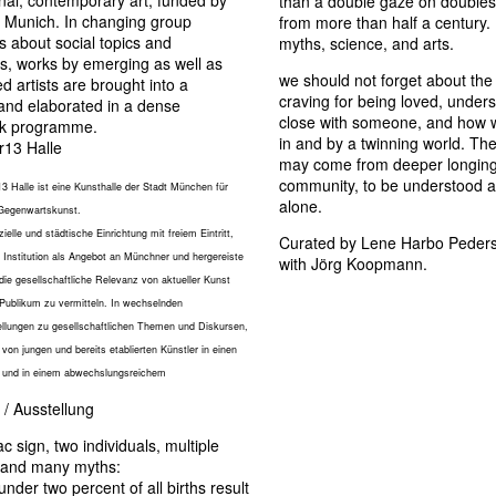
onal, contemporary art, funded by
than a double gaze on doubles
of Munich. In changing group
from more than half a century. 
ns about social topics and
myths, science, and arts.
s, works by emerging as well as
we should not forget about th
d artists are brought into a
craving for being loved, under
and elaborated in a dense
close with someone, and how 
k programme.
in and by a twinning world. The
r13 Halle
may come from deeper longing
community, to be understood a
13 Halle ist eine Kunsthalle der Stadt München für
alone.
 Gegenwartskunst.
elle und städtische Einrichtung mit freiem Eintritt,
Curated by Lene Harbo Peders
ie Institution als Angebot an Münchner und hergereiste
with Jörg Koopmann.
ie gesellschaftliche Relevanz von aktueller Kunst
Publikum zu vermitteln. In wechselnden
llungen zu gesellschaftlichen Themen und Diskursen,
on jungen und bereits etablierten Künstler in einen
t und in einem abwechslungsreichem
 / Ausstellung
c sign, two individuals, multiple
g and many myths:
nder two percent of all births result