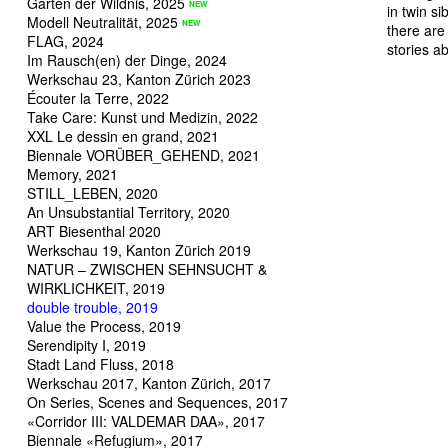
Garten der Wildnis, 2025
in twin si
Modell Neutralität, 2025
there are
FLAG, 2024
stories a
Im Rausch(en) der Dinge, 2024
Werkschau 23, Kanton Zürich 2023
Écouter la Terre, 2022
Take Care: Kunst und Medizin, 2022
XXL Le dessin en grand, 2021
Biennale VORÜBER_GEHEND, 2021
Memory, 2021
STILL_LEBEN, 2020
An Unsubstantial Territory, 2020
ART Biesenthal 2020
Werkschau 19, Kanton Zürich 2019
NATUR – ZWISCHEN SEHNSUCHT &
WIRKLICHKEIT, 2019
double trouble, 2019
Value the Process, 2019
Serendipity I, 2019
Stadt Land Fluss, 2018
Werkschau 2017, Kanton Zürich, 2017
On Series, Scenes and Sequences, 2017
«Corridor III: VALDEMAR DAA», 2017
Biennale «Refugium», 2017