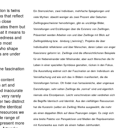
ion is twins
Ein Sternzeichen, zwei Individuen, mehrfache Spiegelungen und
s that reflect
viele Mythen: obwohl weniger als zwei Prozent aller Geburten
n close
Zwillingsgeschwister hervorbringen, gibt es unzählige Bilder,
eates them but
Vorstellungen und Erzählungen über die Existenz von Zwillingen.
at it means to
Präsentiert werden Arbeiten von und über Zwillinge mit Blick auf
tedness and
Zwillingsbildung bzw. -bindung („twinning“). Projekte die über
he most
Individualität reflektieren und über Menschen, deren Leben von enger
 who shape
is are under
Koexistenz geformt ist. Zwillinge sind die offensichtlichsten Beispiele
für ein Nebeneinander oder Miteinander, aber auch Menschen die ihr
Leben in einer speziellen Symbiose gestalten, rücken in den Fokus.
he fascination
Die Ausstellung widmet sich der Faszination an dem Individuum als
Vervielfachung und wie sich das in Bildern manifestiert, die die
n content
Vorstellungen formen. Oft findet man fantasiereiche, aber ungenaue
n art and
Darstellungen, sehr selten Zwillinge die „normal“ sind und eigentlich
nd inaccurate
 very rarely
niemals eine Einzelperson. Leicht verschmelzen oder verdrehen sich
r two distinct
die Begriffe Identisch und Identität. Aus den vielfältigen Ressourcen
the identical
hat die Kuratorin (selbst ein Zwilling) Werke ausgewählt, die mehr
 resources we
als einen doppelten Blick auf diese Paarungen zeigen. Es zeigt sich
de range of
eine breite Palette von Perspektiven und Medien der Repräsentation
epresent more
mit Kunstwerke aus mehr als einem halben Jahrhundert.