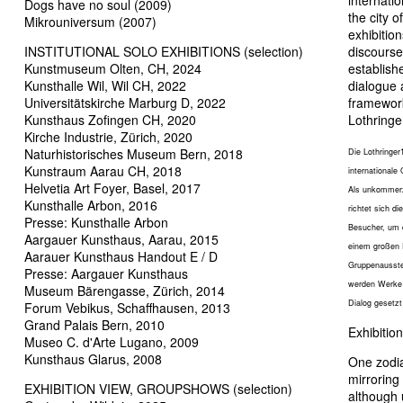
internati
Dogs have no soul (2009)
the city 
Mikrouniversum (2007)
exhibitio
INSTITUTIONAL SOLO EXHIBITIONS (selection)
discourse
Kunstmuseum Olten, CH, 2024
establishe
Kunsthalle Wil, Wil CH, 2022
dialogue 
Universitätskirche Marburg D, 2022
framewor
Kunsthaus Zofingen CH, 2020
Lothringe
Kirche Industrie, Zürich, 2020
Naturhistorisches Museum Bern, 2018
Die Lothringer
Kunstraum Aarau CH, 2018
internationale
Helvetia Art Foyer, Basel, 2017
Als unkommerzi
Kunsthalle Arbon, 2016
richtet sich d
Presse: Kunsthalle Arbon
Besucher, um d
Aargauer Kunsthaus, Aarau, 2015
einem großen 
Aarauer Kunsthaus Handout E / D
Gruppenausste
Presse: Aargauer Kunsthaus
werden Werke v
Museum Bärengasse, Zürich, 2014
Dialog gesetz
Forum Vebikus, Schaffhausen, 2013
Grand Palais Bern, 2010
Exhibition
Museo C. d'Arte Lugano, 2009
Kunsthaus Glarus, 2008
One zodia
mirrorin
EXHIBITION VIEW, GROUPSHOWS (selection)
although u