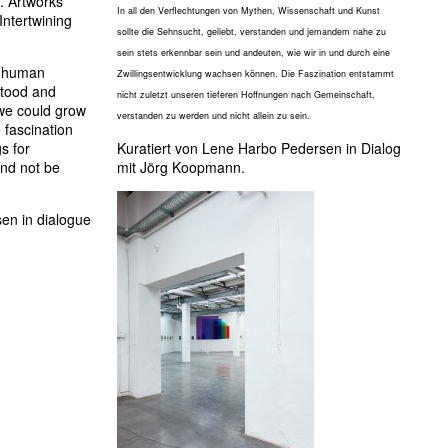
. Artworks
In all den Verflechtungen von Mythen, Wissenschaft und Kunst
Intertwining
sollte die Sehnsucht, geliebt, verstanden und jemandem nahe zu
sein stets erkennbar sein und andeuten, wie wir in und durch eine
e human
Zwillingsentwicklung wachsen können. Die Faszination entstammt
stood and
nicht zuletzt unseren tieferen Hoffnungen nach Gemeinschaft,
we could grow
verstanden zu werden und nicht allein zu sein.
 fascination
s for
Kuratiert von Lene Harbo Pedersen in Dialog
nd not be
mit Jörg Koopmann.
en in dialogue