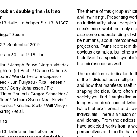
ouble \ double grins \ is it so
The theme of this group exhibit
in
and “twinning”. Presenting work
r13 Halle, Lothringer Str. 13, 81667
on individuality, about people i
coexistence, which not only cr
ringer13.com
also some understanding of wh
be humans, about interconnec
– 22. September 2019
projections. Twins represent t
obvious examples, but others
e am 30. Juni / 18 Uhr
their lives in a special symbios
the microscope as well.
llen / Joseph Beuys / Jorge Méndez
lighiero (e) Boetti / Claude Cahun &
The exhibition is dedicated to t
oore / Wanda Perrone Capano /
of the individual as a multiple
eed / Jun Fujiyasu / Rita Hensen /
and how that manifests itself i
er / Gerry Johansson / Fie
shaping the idea. Quite often i
 Timm Rautert / Gregor Schneider /
society you find, imaginative a
öder / Asbjørn Skou / Neal Slevin /
images and depictions of twins,
ovics / Kristina Stoltz / Will Viney /
twins that are ‘normal’ and neve
aring / et al.
individuals. There’s a fusion of 
and identity. From the endless
r 13
have selected works from a wi
13 Halle is an institution for
perspectives and media that r