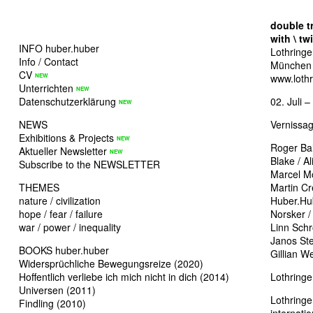
double tr
with \ tw
INFO huber.huber
Lothringe
Info / Contact
München
CV
www.loth
Unterrichten
Datenschutzerklärung
02. Juli 
NEWS
Vernissag
Exhibitions & Projects
Roger Ba
Aktueller Newsletter
Blake / A
Subscribe to the NEWSLETTER
Marcel M
THEMES
Martin Cr
nature / civilization
Huber.Hub
hope / fear / failure
Norsker /
war / power / inequality
Linn Schr
Janos Stek
BOOKS huber.huber
Gillian We
Widersprüchliche Bewegungsreize (2020)
Hoffentlich verliebe ich mich nicht in dich (2014)
Lothringe
Universen (2011)
Lothringer
Findling (2010)