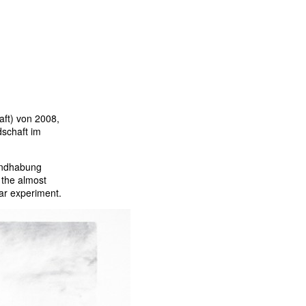
ft) von 2008,
dschaft im
Handhabung
 the almost
ear experiment.