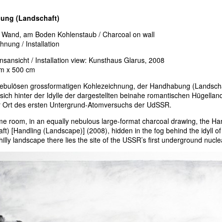
ung (Landschaft)
f Wand, am Boden Kohlenstaub / Charcoal on wall
nung / Installation
ionsansicht / Installation view: Kunsthaus Glarus, 2008
cm x 500 cm
nebulösen grossformatigen Kohlezeichnung, der Handhabung (Landscha
 sich hinter der Idylle der dargestellten beinahe romantischen Hügellan
r Ort des ersten Untergrund-Atomversuchs der UdSSR.
me room, in an equally nebulous large-format charcoal drawing, the 
ft) [Handling (Landscape)] (2008), hidden in the fog behind the idyll of
hilly landscape there lies the site of the USSR’s first underground nucl