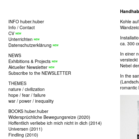
Handhab
INFO huber.huber
Kohle au
Info / Contact
Wandzeich
CV
Installat
Unterrichten
ca. 300 
Datenschutzerklärung
In einer 
NEWS
versteckt
Exhibitions & Projects
Nebel de
Aktueller Newsletter
Subscribe to the NEWSLETTER
In the sa
(Landscha
THEMES
romantic 
nature / civilization
hope / fear / failure
war / power / inequality
BOOKS huber.huber
Widersprüchliche Bewegungsreize (2020)
Hoffentlich verliebe ich mich nicht in dich (2014)
Universen (2011)
Findling (2010)