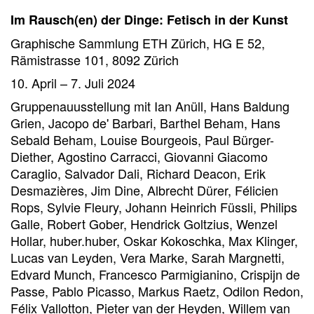
Im Rausch(en) der Dinge: Fetisch in der Kunst
Graphische Sammlung ETH Zürich, HG E 52,
Rämistrasse 101, 8092 Zürich
10. April – 7. Juli 2024
Gruppenauusstellung mit Ian Anüll, Hans Baldung
Grien, Jacopo de' Barbari, Barthel Beham, Hans
Sebald Beham, Louise Bourgeois, Paul Bürger-
Diether, Agostino Carracci, Giovanni Giacomo
Caraglio, Salvador Dali, Richard Deacon, Erik
Desmazières, Jim Dine, Albrecht Dürer, Félicien
Rops, Sylvie Fleury, Johann Heinrich Füssli, Philips
Galle, Robert Gober, Hendrick Goltzius, Wenzel
Hollar, huber.huber, Oskar Kokoschka, Max Klinger,
Lucas van Leyden, Vera Marke, Sarah Margnetti,
Edvard Munch, Francesco Parmigianino, Crispijn de
Passe, Pablo Picasso, Markus Raetz, Odilon Redon,
Félix Vallotton, Pieter van der Heyden, Willem van