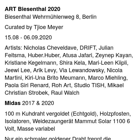
ART Biesenthal 2020
Biesenthal Wehrmühlenweg 8, Berlin
Curated by Tjioe Meyer
15.08 - 06.09.2020
Artists: Nicholas Cheveldave, DRIFT, Julian
Feitsma, Huber.Huber, Atusa Jafari, Zeynep Kayan,
Kristiane Kegelmann, Shira Kela, Mari-Leen Kiipli,
Jeewi Lee, Arik Levy, Via Lewandowsky, Nicola
Martini, Kiri-Una Brito Meumann, Marco Miehling,
Paola Siri Renard, Roh Art, Studio TISH, Mikael
Christian Strobek, Raul Walch
2017 & 2020
Midas
100 m Kuhdraht vergoldet (Echtgold), Holzpfosten,
Isolatoren, Weidezaungerät Mammut Solar 1100 6
Volt, Masse variabel
Nur ein schmaler goldener Draht trennt die