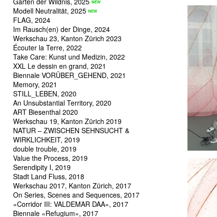
Garten der Wildnis, 2025
Modell Neutralität, 2025
FLAG, 2024
Im Rausch(en) der Dinge, 2024
Werkschau 23, Kanton Zürich 2023
Écouter la Terre, 2022
Take Care: Kunst und Medizin, 2022
XXL Le dessin en grand, 2021
Biennale VORÜBER_GEHEND, 2021
Memory, 2021
STILL_LEBEN, 2020
An Unsubstantial Territory, 2020
ART Biesenthal 2020
Werkschau 19, Kanton Zürich 2019
NATUR – ZWISCHEN SEHNSUCHT &
WIRKLICHKEIT, 2019
double trouble, 2019
Value the Process, 2019
Serendipity I, 2019
Stadt Land Fluss, 2018
Werkschau 2017, Kanton Zürich, 2017
On Series, Scenes and Sequences, 2017
«Corridor III: VALDEMAR DAA», 2017
Biennale «Refugium», 2017