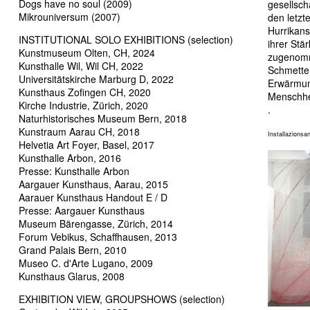
Dogs have no soul (2009)
gesellsch
Mikrouniversum (2007)
den letzt
Hurrikans
INSTITUTIONAL SOLO EXHIBITIONS (selection)
ihrer Stä
Kunstmuseum Olten, CH, 2024
zugenomm
Kunsthalle Wil, Wil CH, 2022
Schmetter
Universitätskirche Marburg D, 2022
Erwärmun
Kunsthaus Zofingen CH, 2020
Menschhe
Kirche Industrie, Zürich, 2020
.
Naturhistorisches Museum Bern, 2018
Kunstraum Aarau CH, 2018
Installazionsa
Helvetia Art Foyer, Basel, 2017
Kunsthalle Arbon, 2016
Presse: Kunsthalle Arbon
Aargauer Kunsthaus, Aarau, 2015
Aarauer Kunsthaus Handout E / D
Presse: Aargauer Kunsthaus
Museum Bärengasse, Zürich, 2014
Forum Vebikus, Schaffhausen, 2013
Grand Palais Bern, 2010
Museo C. d'Arte Lugano, 2009
Kunsthaus Glarus, 2008
EXHIBITION VIEW, GROUPSHOWS (selection)