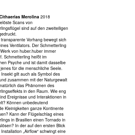
 Cithaerias Merolina
2018
elöste Scans von
lingsflügel sind auf den zweiteiligen
gedruckt.
t transparente Vorhang bewegt sich
ines Ventilators. Der Schmetterling
m Werk von huber.huber immer
f. Schmetterling heißt im
hen Psyche und ist damit dasselbe
 jenes für die menschliche Seele.
 Insekt gilt auch als Symbol des
und zusammen mit der Naturgewalt
t natürlich das Phänomen des
lingseffekts in den Raum. Wie eng
sind Ereignisse und Interaktionen in
elt? Können unbedeutend
e Kleinigkeiten ganze Kontinente
sen? Kann der Flügelschlag eines
lings in Brasilien einen Tornado in
lösen? In der auf den ersten Blick
Installation „Airflow“ schwingt eine