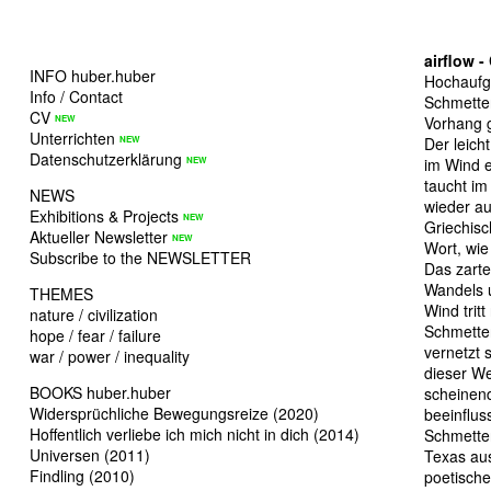
airflow -
INFO huber.huber
Hochaufg
Info / Contact
Schmetter
CV
Vorhang 
Unterrichten
Der leich
Datenschutzerklärung
im Wind e
taucht i
NEWS
wieder au
Exhibitions & Projects
Griechisc
Aktueller Newsletter
Wort, wie
Subscribe to the NEWSLETTER
Das zarte
Wandels 
THEMES
Wind trit
nature / civilization
Schmetter
hope / fear / failure
vernetzt 
war / power / inequality
dieser W
BOOKS huber.huber
scheinend
Widersprüchliche Bewegungsreize (2020)
beeinflus
Hoffentlich verliebe ich mich nicht in dich (2014)
Schmetter
Universen (2011)
Texas aus
Findling (2010)
poetische 