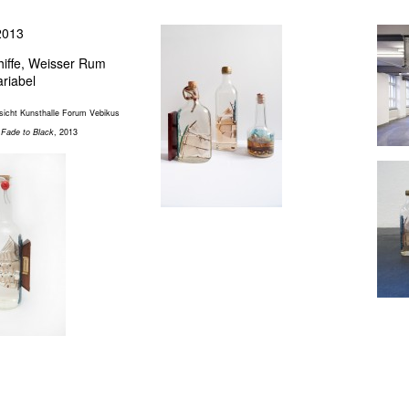
013
hiffe, Weisser Rum
riabel
nsicht Kunsthalle Forum Vebikus
:
Fade to Black
, 2013