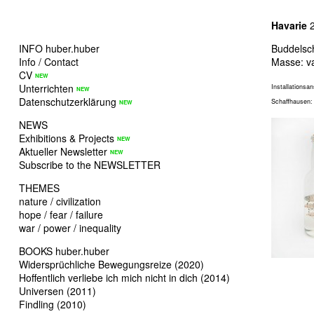
Havarie
2
INFO huber.huber
Buddelsc
Info / Contact
Masse: va
CV
Unterrichten
Installationsa
Datenschutzerklärung
Schaffhausen
NEWS
Exhibitions & Projects
Aktueller Newsletter
Subscribe to the NEWSLETTER
THEMES
nature / civilization
hope / fear / failure
war / power / inequality
BOOKS huber.huber
Widersprüchliche Bewegungsreize (2020)
Hoffentlich verliebe ich mich nicht in dich (2014)
Universen (2011)
Findling (2010)