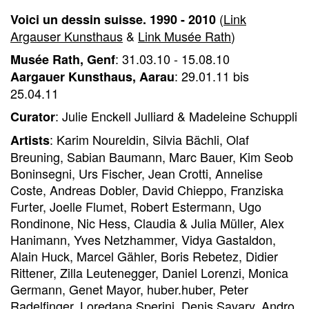
(
Link
Voici un dessin suisse. 1990 - 2010
Argauser Kunsthaus
&
Link Musée Rath
)
: 31.03.10 - 15.08.10
Musée Rath, Genf
: 29.01.11 bis
Aargauer Kunsthaus, Aarau
25.04.11
: Julie Enckell Julliard & Madeleine Schuppli
Curator
: Karim Noureldin, Silvia Bächli, Olaf
Artists
Breuning, Sabian Baumann, Marc Bauer, Kim Seob
Boninsegni, Urs Fischer, Jean Crotti, Annelise
Coste, Andreas Dobler, David Chieppo, Franziska
Furter, Joelle Flumet, Robert Estermann, Ugo
Rondinone, Nic Hess, Claudia & Julia Müller, Alex
Hanimann, Yves Netzhammer, Vidya Gastaldon,
Alain Huck, Marcel Gähler, Boris Rebetez, Didier
Rittener, Zilla Leutenegger, Daniel Lorenzi, Monica
Germann, Genet Mayor, huber.huber, Peter
Radelfinger, Loredana Sperini, Denis Savary, Andro