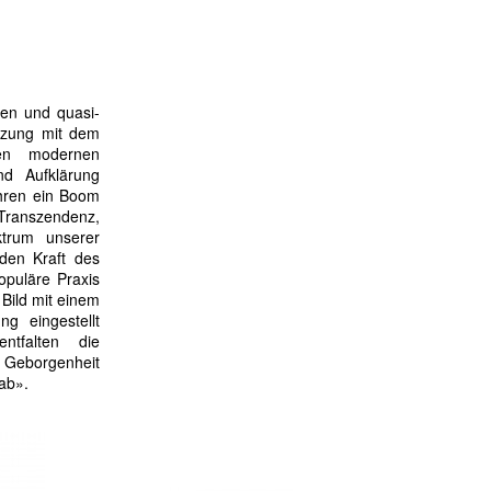
hen und quasi-
etzung mit dem
den modernen
nd Aufklärung
ahren ein Boom
 Transzendenz,
ktrum unserer
den Kraft des
opuläre Praxis
 Bild mit einem
g eingestellt
ntfalten die
 Geborgenheit
ab».