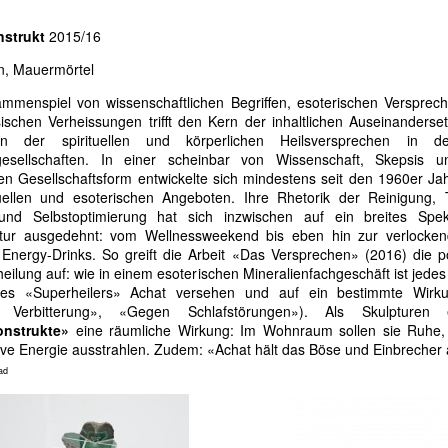
nstrukt
2015/16
n, Mauermörtel
mmenspiel von wissenschaftlichen Begriffen, esoterischen Versprec
ischen Verheissungen trifft den Kern der inhaltlichen Auseinanders
n der spirituellen und körperlichen Heilsversprechen in 
egesellschaften. In einer scheinbar von Wissenschaft, Skepsis u
en Gesellschaftsform entwickelte sich mindestens seit den 1960er J
tuellen und esoterischen Angeboten. Ihre Rhetorik der Reinigung,
und Selbstoptimierung hat sich inzwischen auf ein breites Spe
ultur ausgedehnt: vom Wellnessweekend bis eben hin zur verlocken
 Energy-Drinks. So greift die Arbeit «Das Versprechen» (2016) die p
heilung auf: wie in einem esoterischen Mineralienfachgeschäft ist jedes
es «Superheilers» Achat versehen und auf ein bestimmte Wirkun
 Verbitterung», «Gegen Schlafstörungen»). Als Skulpturen e
onstrukte»
eine räumliche Wirkung: Im Wohnraum sollen sie Ruhe,
ive Energie ausstrahlen. Zudem: «Achat hält das Böse und Einbrecher 
ad