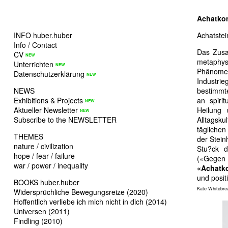
Achatko
INFO huber.huber
Achatstei
Info / Contact
Das Zusa
CV
metaphys
Unterrichten
Phänome
Datenschutzerklärung
Industri
NEWS
bestimmt
Exhibitions & Projects
an spiri
Aktueller Newsletter
Heilung 
Subscribe to the NEWSLETTER
Alltagsk
täglichen
THEMES
der Stein
nature / civilization
Stu?ck d
hope / fear / failure
(«Gegen
war / power / inequality
«Achatk
und posit
BOOKS huber.huber
Kate Whitebre
Widersprüchliche Bewegungsreize (2020)
Hoffentlich verliebe ich mich nicht in dich (2014)
Universen (2011)
Findling (2010)