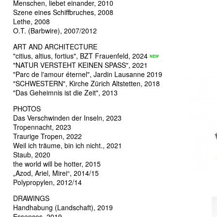
Menschen, liebet einander, 2010
Szene eines Schiffbruches, 2008
Lethe, 2008
O.T. (Barbwire), 2007/2012
ART AND ARCHITECTURE
"citius, altius, fortius", BZT Frauenfeld, 2024
"NATUR VERSTEHT KEINEN SPASS", 2021
"Parc de l'amour éternel", Jardin Lausanne 2019
"SCHWESTERN", Kirche Zürich Altstetten, 2018
"Das Geheimnis ist die Zeit", 2013
PHOTOS
Das Verschwinden der Inseln, 2023
Tropennacht, 2023
Traurige Tropen, 2022
Weil ich träume, bin ich nicht., 2021
Staub, 2020
the world will be hotter, 2015
„Azod, Ariel, Mirei“, 2014/15
Polypropylen, 2012/14
DRAWINGS
Handhabung (Landschaft), 2019
Essences, 2019